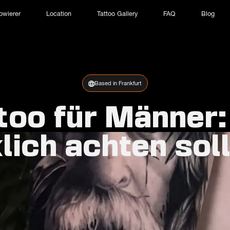
owierer
Location
Tattoo Gallery
FAQ
Blog
Based in Frankfurt
too für Männer
lich achten sol