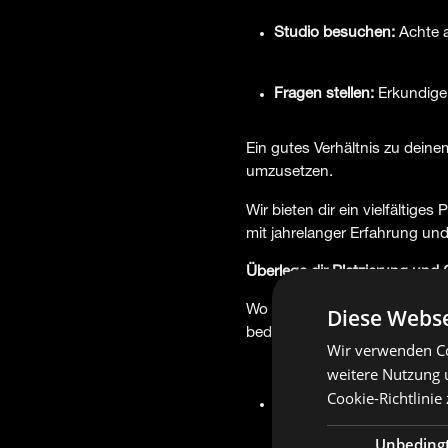
Studio besuchen:
Achte a
Fragen stellen:
Erkundige 
Ein gutes Verhältnis zu dein
umzusetzen.
Wir bieten dir ein vielfältiges
mit jahrelanger Erfahrung un
Überlege dir Platzierung und
Wo du dein Tattoo platzierst u
Diese Webse
bedenken:
Wir verwenden Co
weitere Nutzung 
Cookie-Richtlinie
Sichtbarkeit:
Soll es für d
Unbeding