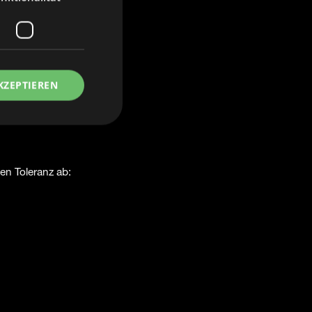
r.
.
KZEPTIEREN
sten und sehen, wie dein
en Toleranz ab: