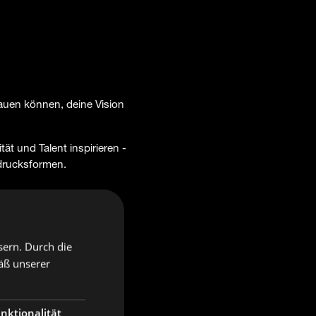
rauen können, deine Vision
ität und Talent inspirieren -
sdrucksformen.
toos gilt es, Folgendes zu
sern. Durch die
äß unserer
nktionalität