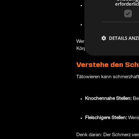
erforderlic
Schmerzlevel:
Bereiche mi
Zukünftige Erweiterunge
DETAILS ANZ
Wenn du unsicher bist, start
Körper reagiert.
Verstehe den Sc
Tätowieren kann schmerzhaft 
Knochennahe Stellen:
Bes
Fleischigere Stellen:
Wenig
Denk daran: Der Schmerz verge