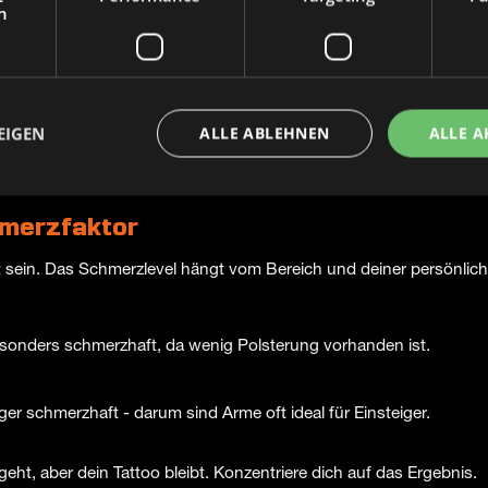
h
t wenig Gewebe (z. B. die Innenseite des Arms) sind empfindliche
n:
Planst du später weitere Tattoos, achte auf die Gesamtharmonie
EIGEN
ALLE ABLEHNEN
ALLE A
e mit einem kleineren Motiv. So kannst du deine Schmerzgrenze te
hmerzfaktor
sein. Das Schmerzlevel hängt vom Bereich und deiner persönlich
onders schmerzhaft, da wenig Polsterung vorhanden ist.
er schmerzhaft - darum sind Arme oft ideal für Einsteiger.
ht, aber dein Tattoo bleibt. Konzentriere dich auf das Ergebnis.