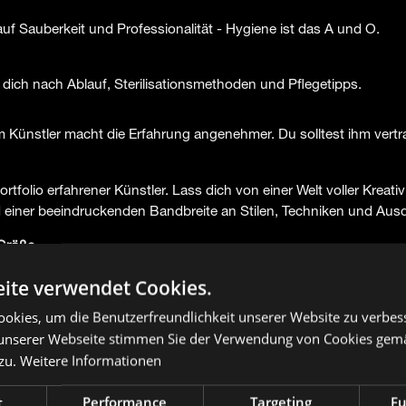
uf Sauberkeit und Professionalität - Hygiene ist das A und O.
dich nach Ablauf, Sterilisationsmethoden und Pflegetipps.
em Künstler macht die Erfahrung angenehmer. Du solltest ihm vert
 Portfolio erfahrener Künstler. Lass dich von einer Welt voller Kreativ
d einer beeindruckenden Bandbreite an Stilen, Techniken und Au
 Größe
nd wie groß es sein soll, ist ebenfalls wichtig. Gerade bei Arm-Tat
ite verwendet Cookies.
okies, um die Benutzerfreundlichkeit unserer Website zu verbes
unserer Webseite stimmen Sie der Verwendung von Cookies gem
 zu.
Weitere Informationen
en Job oder privat leicht verdeckbar sein?
t
Performance
Targeting
Fu