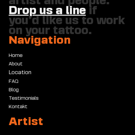
artist and people.
Drop us a line
if
you’d like us to work
on your tattoo.
Navigation
Home
About
Location
FAQ
Blog
Testimonials
Kontakt
Artist