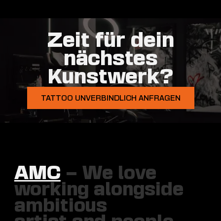
Zeit für dein
nächstes
Kunstwerk?
TATTOO UNVERBINDLICH ANFRAGEN
AMC
– We love
working alongside
ambitious