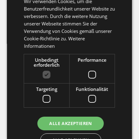
Wir verwenden Cookies, um die
in Frankfurt am
Benutzerfreundlichkeit unserer Website zu
verbessern. Durch die weitere Nutzung
Main
unserer Webseite stimmen Sie der
Verwendung von Cookies gemäß unserer
Cookie-Richtlinie zu.
Weitere
Unser AMC-Künstlerteam in Frankfurt
Informationen
besteht aus internationalen,
hochmotivierten Künstlern mit einzigartigen
Unbedingt
Performance
Stilen und Spezialisierungen. Jeder Tattoo
erforderlich
Artist bringt seine individuelle Kreativität ein,
um deine Tattoo-Vision zu verwirklichen. Bei
Targeting
Funktionalität
uns findest du den passenden Künstler für
dein Wunschtattoo!
ALLE AKZEPTIEREN