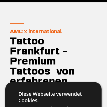
AMC x international
Tattoo
Frankfurt -
Premium
Tattoos von
erfahrenen
Tätowierer aus
Diese Webseite verwendet
Cookies.
der ganzen Welt