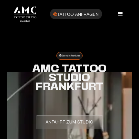
TATTOO ANFRAGEN
Based in Frankfurt
AMC TATTOO
STUDIO
FRANKFURT
ANFAHRT ZUM STUDIO