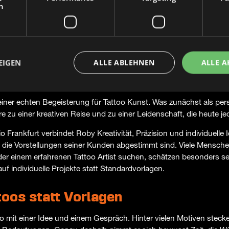
h
erer Frankfurt
dividuelle Tattoo
EIGEN
ALLE ABLEHNEN
ALLE A
Persönlichkeit
iner echten Begeisterung für Tattoo Kunst. Was zunächst als per
re zu einer kreativen Reise und zu einer Leidenschaft, die heute j
o Frankfurt verbindet Roby Kreativität, Präzision und individuelle 
uf die Vorstellungen seiner Kunden abgestimmt sind. Viele Mensch
er einem erfahrenen Tattoo Artist suchen, schätzen besonders sein
f individuelle Projekte statt Standardvorlagen.
ttoos statt Vorlagen
o mit einer Idee und einem Gespräch. Hinter vielen Motiven steck