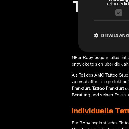
erforderlic
Tätowi
| In
DETAILS ANZ
NFür Roby begann alles mit e
entwickelte sich über die Jah
Als Teil des AMC Tattoo Studi
zu erschaffen, die perfekt a
Frankfurt
,
Tattoo Frankfurt
od
Beratung und seinen Fokus au
Individuelle Ta
Für Roby beginnt jedes Tatto