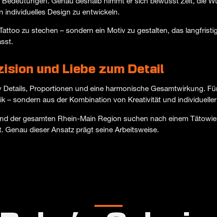
 Bedeutungen. Genau deshalb nimmt er sich bewusst Zeit, die W
individuelles Design zu entwickeln.
n Tattoo zu stechen – sondern ein Motiv zu gestalten, das langfristi
sst.
äzision und Liebe zum Detail
 Details, Proportionen und eine harmonische Gesamtwirkung. Für 
ik – sondern aus der Kombination von Kreativität und individuell
und der gesamten Rhein-Main Region suchen nach einem Tätowiere
t. Genau dieser Ansatz prägt seine Arbeitsweise.