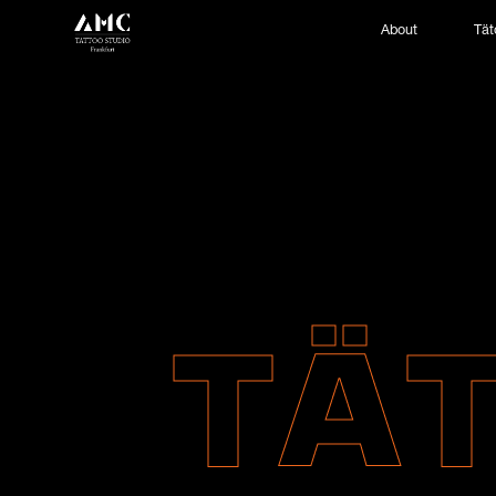
About
Tät
TÄ