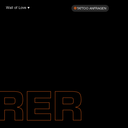
Wall of Love ♥︎
TATTOO ANFRAGEN
RER