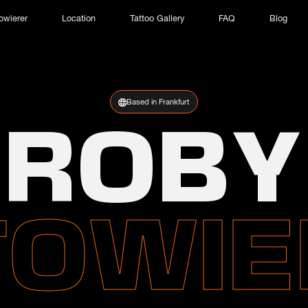
owierer
Location
Tattoo Gallery
FAQ
Blog
Based in Frankfurt
ROBY
TOWIE