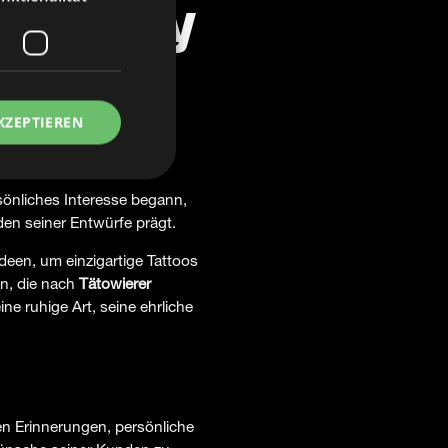
 – Roby
s mit
KZEPTIEREN
sönliches Interesse begann,
eden seiner Entwürfe prägt.
Ideen, um einzigartige Tattoos
en, die nach
Tätowierer
e ruhige Art, seine ehrliche
en Erinnerungen, persönliche