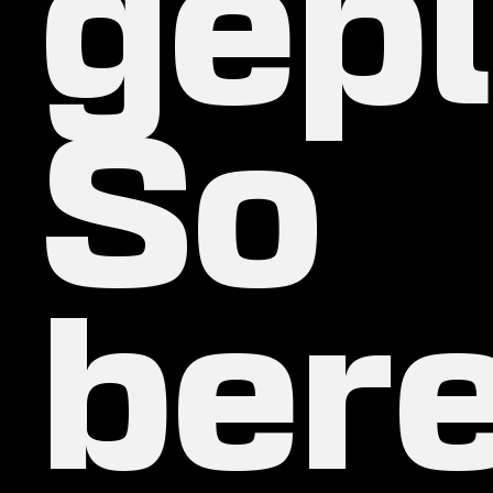
gep
So
bere