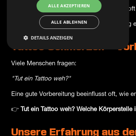
ALLE AKZEPTIEREN
Intensiver Sport direkt vor dem Termin ist oft
ALLE ABLEHNEN
Der Körper sollte entspannt und nicht völlig 
DETAILS ANZEIGEN
Tattoo Schmerzen – Vorb
Viele Menschen fragen:
"Tut ein Tattoo weh?"
Eine gute Vorbereitung beeinflusst oft, wie
👉
Tut ein Tattoo weh? Welche Körperstelle
Unsere Erfahrung aus d