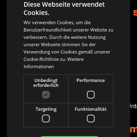
Diese Webseite verwendet
Cookies.
Welche Kleidung eignet 
Wir verwenden Cookies, um die
Wähle bequeme Kleidung.
Benutzerfreundlichkeit unserer Website zu
verbessern. Durch die weitere Nutzung
unserer Webseite stimmen Sie der
Je nach Körperstelle:
Verwendung von Cookies gemäß unserer
Cookie-Richtlinie zu.
Weitere
Arm Tattoo → T-Shirt
Informationen
Bein Tattoo → kurze Hose
Unbedingt
Performance
erforderlich
Rücken → lockere Kleidung
Klingt simpel – macht aber einen großen Unt
Targeting
Funktionalität
Sollte ich vorher Sport