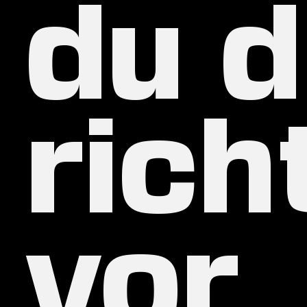
du d
rich
vor