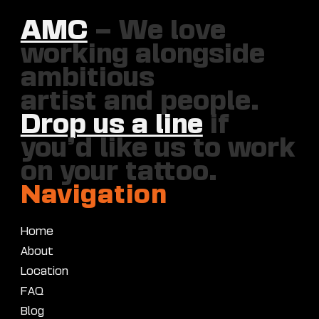
AMC
– We love
working alongside
ambitious
artist and people.
Drop us a line
if
you’d like us to work
on your tattoo.
Navigation
Home
About
Location
FAQ
Blog